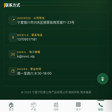
联系方式
ADDRESS · 公司地址
📍
宁夏银川市兴庆区丽景街商贸城11-23号
MOBILE · 联系电话
📱
13709517181
EMAIL · 电子邮箱
✉️
k@nxvc.vip
HOURS · 营业时间
🕐
周一至周六 8:30-18:00
📱
© 2026 宁夏宁旺春土特产品有限公司 版权所有 暂未备案
🏠
📦
📰
🏢
📞
首页
产品
动态
关于
联系