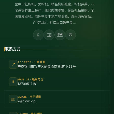
营中宁红枸杞、黑枸杞、精品枸杞礼盒、枸杞芽茶、八
宝茶等养生土特产，兼顾终端零售、企业礼品采购、全
国批发业务。依托宁夏本地产地资源，直采源头货品，
严控品质，打造高口碑宁夏...
📱
✉️
🗺️
💬
联系方式
ADDRESS · 公司地址
📍
宁夏银川市兴庆区丽景街商贸城11-23号
MOBILE · 联系电话
📱
13709517181
EMAIL · 电子邮箱
✉️
k@nxvc.vip